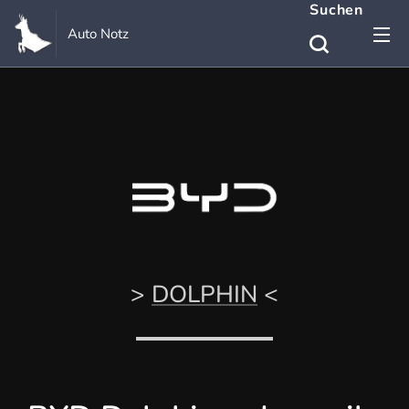
Suchen
Auto Notz
>
DOLPHIN
<